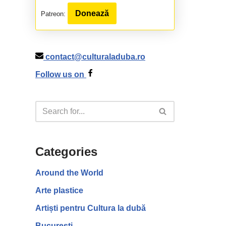
Donează
Patreon:
contact@culturaladuba.ro
Follow us on
Categories
Around the World
Arte plastice
Artiști pentru Cultura la dubă
București