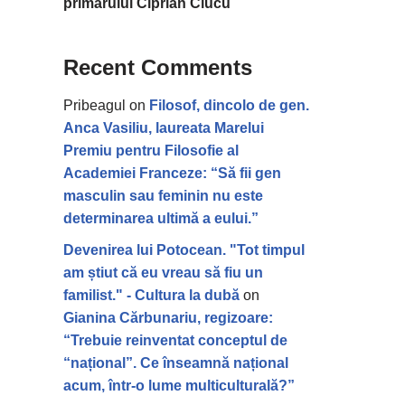
primarului Ciprian Ciucu
Recent Comments
Pribeagul
on
Filosof, dincolo de gen.
Anca Vasiliu, laureata Marelui
Premiu pentru Filosofie al
Academiei Franceze: “Să fii gen
masculin sau feminin nu este
determinarea ultimă a eului.”
Devenirea lui Potocean. "Tot timpul
am știut că eu vreau să fiu un
familist." - Cultura la dubă
on
Gianina Cărbunariu, regizoare:
“Trebuie reinventat conceptul de
“național”. Ce înseamnă național
acum, într-o lume multiculturală?”