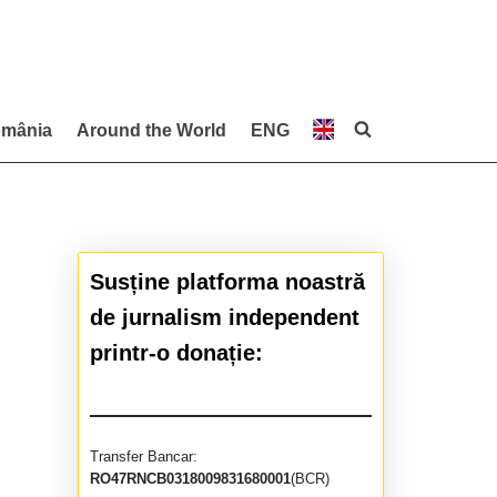
mânia
Around the World
ENG
Susține platforma noastră
de jurnalism independent
printr-o donație:
Transfer Bancar:
RO47RNCB0318009831680001
(BCR)