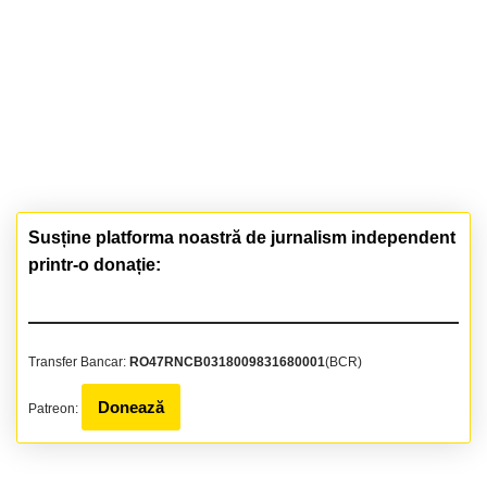
Susține platforma noastră de jurnalism independent
printr-o donație:
Transfer Bancar:
RO47RNCB0318009831680001
(BCR)
Donează
Patreon: