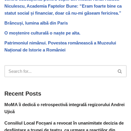
Niculescu, Academia Faptelor Bune: “Eram foarte bine ca
statut social și financiar, doar că nu-mi găseam fericirea.”
Brâncuși, lumina albă din Paris
O moștenire culturală o naște pe alta.
Patrimoniul nimănui. Povestea românească a Muzeului
Național de Istorie a României
Recent Posts
MoMA îi dedică o retrospectivă integrală regizorului Andrei
Ujică
Consiliul Local Focșani a revocat în unanimitate decizia de
desființare a trupei de teatru, ca urmare a reacțiilor din