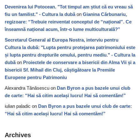
Devenirea lui Potocean. "Tot timpul am știut că eu vreau să
fiu un familist." - Cultura la dubă
on
Gianina Cărbunariu,
regizoare: “Trebuie reinventat conceptul de “național”. Ce
înseamnă național acum, într-o lume multiculturală?”
Secretarul General al Europa Nostra, interviu pentru
Cultura la dubă: "Lupta pentru protejarea patrimoniului este
și lupta pentru drepturile omului, pentru mediu." - Cultura la
dubă
on
Proiectele de conservare a bisericii din Alma Vii și a
bisericii Sf. Mihail din Cluj, câștigătoare la Premiile
Europene pentru Patrimoniu
Alexandra Tănăsescu
on
Dan Byron a pus bazele unui club
de carte: “Hai să citim același lucru! Hai să comentăm!”
iulian paladic
on
Dan Byron a pus bazele unui club de carte:
“Hai să citim același lucru! Hai să comentăm!”
Archives