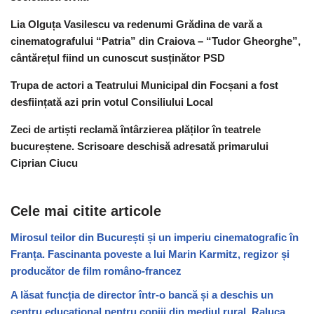
Lia Olguța Vasilescu va redenumi Grădina de vară a
cinematografului “Patria” din Craiova – “Tudor Gheorghe”,
cântărețul fiind un cunoscut susținător PSD
Trupa de actori a Teatrului Municipal din Focșani a fost
desființată azi prin votul Consiliului Local
Zeci de artiști reclamă întârzierea plăților în teatrele
bucureștene. Scrisoare deschisă adresată primarului
Ciprian Ciucu
Cele mai citite articole
Mirosul teilor din București și un imperiu cinematografic în
Franța. Fascinanta poveste a lui Marin Karmitz, regizor și
producător de film româno-francez
A lăsat funcția de director într-o bancă și a deschis un
centru educațional pentru copiii din mediul rural. Raluca