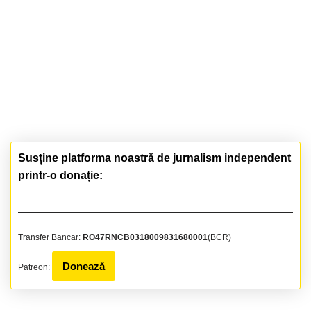
Susține platforma noastră de jurnalism independent
printr-o donație:
Transfer Bancar:
RO47RNCB0318009831680001
(BCR)
Donează
Patreon: