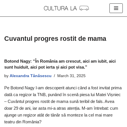
Skip
to
content
Cuvantul progres rostit de mama
Botond Nagy: “În România am crescut, aici am iubit, aici
sunt huiduit, aici pot ierta și aici pot visa.”
by
Alexandra Tănăsescu
March 31, 2025
Pe Botond Nagy l-am descoperit atunci când a fost invitat prima
dată ca regizor la TNB, punând în scenă piesa lui Matei Vișniec
– Cuvântul progres rostit de mama sună teribil de fals. Avea
doar 29 de ani, iar asta mi-a atras atenția. M-am întrebat: cum
ajunge un regizor atât de tânăr să monteze la cel mai mare
teatru din România?