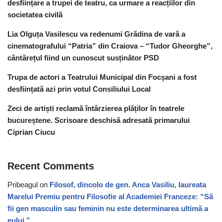
desființare a trupei de teatru, ca urmare a reacțiilor din
societatea civilă
Lia Olguța Vasilescu va redenumi Grădina de vară a
cinematografului “Patria” din Craiova – “Tudor Gheorghe”,
cântărețul fiind un cunoscut susținător PSD
Trupa de actori a Teatrului Municipal din Focșani a fost
desființată azi prin votul Consiliului Local
Zeci de artiști reclamă întârzierea plăților în teatrele
bucureștene. Scrisoare deschisă adresată primarului
Ciprian Ciucu
Recent Comments
Pribeagul
on
Filosof, dincolo de gen. Anca Vasiliu, laureata
Marelui Premiu pentru Filosofie al Academiei Franceze: “Să
fii gen masculin sau feminin nu este determinarea ultimă a
eului.”