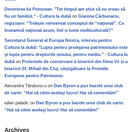
Devenirea lui Potocean. "Tot timpul am știut că eu vreau să
fiu un familist." - Cultura la dubă
on
Gianina Cărbunariu,
regizoare: “Trebuie reinventat conceptul de “național”. Ce
înseamnă național acum, într-o lume multiculturală?”
Secretarul General al Europa Nostra, interviu pentru
Cultura la dubă: "Lupta pentru protejarea patrimoniului este
și lupta pentru drepturile omului, pentru mediu." - Cultura la
dubă
on
Proiectele de conservare a bisericii din Alma Vii și a
bisericii Sf. Mihail din Cluj, câștigătoare la Premiile
Europene pentru Patrimoniu
Alexandra Tănăsescu
on
Dan Byron a pus bazele unui club
de carte: “Hai să citim același lucru! Hai să comentăm!”
iulian paladic
on
Dan Byron a pus bazele unui club de carte:
“Hai să citim același lucru! Hai să comentăm!”
Archives