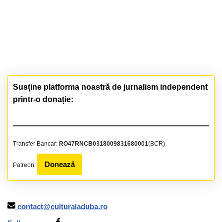
Susține platforma noastră de jurnalism independent
printr-o donație:
Transfer Bancar:
RO47RNCB0318009831680001
(BCR)
Donează
Patreon:
contact@culturaladuba.ro