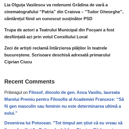
Lia Olguța Vasilescu va redenumi Grădina de vară a
cinematografului “Patria” din Craiova – “Tudor Gheorghe”,
cântărețul fiind un cunoscut susținător PSD
Trupa de actori a Teatrului Municipal din Focșani a fost
desființată azi prin votul Consiliului Local
Zeci de artiști reclamă întârzierea plăților în teatrele
bucureștene. Scrisoare deschisă adresată primarului
Ciprian Ciucu
Recent Comments
Pribeagul
on
Filosof, dincolo de gen. Anca Vasiliu, laureata
Marelui Premiu pentru Filosofie al Academiei Franceze: “Să
fii gen masculin sau feminin nu este determinarea ultimă a
eului.”
Devenirea lui Potocean. "Tot timpul am știut că eu vreau să