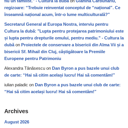
fiu un familist." - Cultura la dubă
on
Gianina Cărbunariu,
regizoare: “Trebuie reinventat conceptul de “național”. Ce
înseamnă național acum, într-o lume multiculturală?”
Secretarul General al Europa Nostra, interviu pentru
Cultura la dubă: "Lupta pentru protejarea patrimoniului este
și lupta pentru drepturile omului, pentru mediu." - Cultura la
dubă
on
Proiectele de conservare a bisericii din Alma Vii și a
bisericii Sf. Mihail din Cluj, câștigătoare la Premiile
Europene pentru Patrimoniu
Alexandra Tănăsescu
on
Dan Byron a pus bazele unui club
de carte: “Hai să citim același lucru! Hai să comentăm!”
iulian paladic
on
Dan Byron a pus bazele unui club de carte:
“Hai să citim același lucru! Hai să comentăm!”
Archives
August 2026