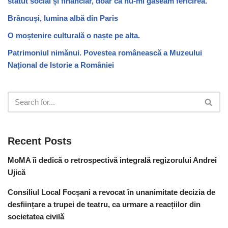
statut social și financiar, doar că nu-mi găseam fericirea.”
Brâncuși, lumina albă din Paris
O moștenire culturală o naște pe alta.
Patrimoniul nimănui. Povestea românească a Muzeului
Național de Istorie a României
Recent Posts
MoMA îi dedică o retrospectivă integrală regizorului Andrei
Ujică
Consiliul Local Focșani a revocat în unanimitate decizia de
desființare a trupei de teatru, ca urmare a reacțiilor din
societatea civilă