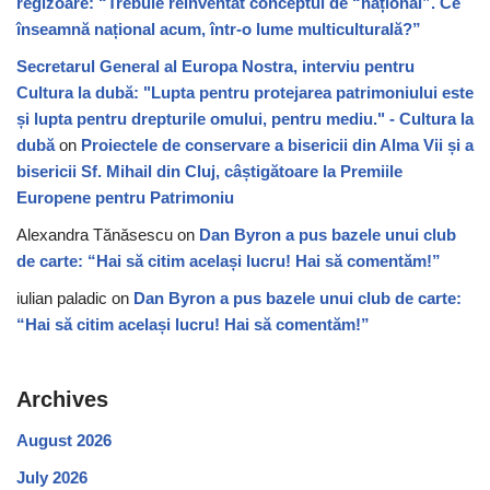
regizoare: “Trebuie reinventat conceptul de “național”. Ce
înseamnă național acum, într-o lume multiculturală?”
Secretarul General al Europa Nostra, interviu pentru
Cultura la dubă: "Lupta pentru protejarea patrimoniului este
și lupta pentru drepturile omului, pentru mediu." - Cultura la
dubă
on
Proiectele de conservare a bisericii din Alma Vii și a
bisericii Sf. Mihail din Cluj, câștigătoare la Premiile
Europene pentru Patrimoniu
Alexandra Tănăsescu
on
Dan Byron a pus bazele unui club
de carte: “Hai să citim același lucru! Hai să comentăm!”
iulian paladic
on
Dan Byron a pus bazele unui club de carte:
“Hai să citim același lucru! Hai să comentăm!”
Archives
August 2026
July 2026