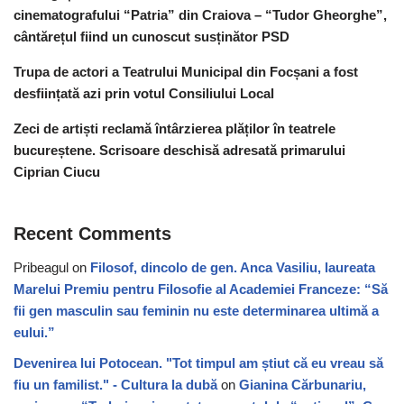
cinematografului “Patria” din Craiova – “Tudor Gheorghe”,
cântărețul fiind un cunoscut susținător PSD
Trupa de actori a Teatrului Municipal din Focșani a fost
desființată azi prin votul Consiliului Local
Zeci de artiști reclamă întârzierea plăților în teatrele
bucureștene. Scrisoare deschisă adresată primarului
Ciprian Ciucu
Recent Comments
Pribeagul
on
Filosof, dincolo de gen. Anca Vasiliu, laureata
Marelui Premiu pentru Filosofie al Academiei Franceze: “Să
fii gen masculin sau feminin nu este determinarea ultimă a
eului.”
Devenirea lui Potocean. "Tot timpul am știut că eu vreau să
fiu un familist." - Cultura la dubă
on
Gianina Cărbunariu,