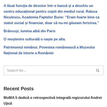
A lăsat funcția de director într-o bancă și a deschis un
centru educațional pentru copiii din mediul rural. Raluca
Niculescu, Academia Faptelor Bune: “Eram foarte bine ca
statut social și financiar, doar că nu-mi găseam fericirea.”
Brâncuși, lumina albă din Paris
O moștenire culturală o naște pe alta.
Patrimoniul nimănui. Povestea românească a Muzeului
Național de Istorie a României
Recent Posts
MoMA îi dedică o retrospectivă integrală regizorului Andrei
Ujică