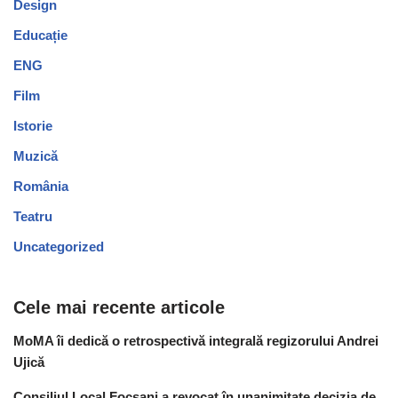
Design
Educație
ENG
Film
Istorie
Muzică
România
Teatru
Uncategorized
Cele mai recente articole
MoMA îi dedică o retrospectivă integrală regizorului Andrei
Ujică
Consiliul Local Focșani a revocat în unanimitate decizia de