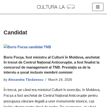
Skip
to
content
Candidat
Boris Focșa, fost ministru al Culturii în Moldova, anchetat
în trecut de Centrul Național Anticorupție, a fost finalist la
concursul de management al TNB. Prestația sa de la
interviu a șocat inclusiv membrii comisiei
by
Alexandra Tănăsescu
March 24, 2026
În trecut, pe când era ministrul Culturii în exercițiu, în Moldova,
Focșa a fost anchetat de Centrul Național Anticorupție pentru
presupusa vânzare ilegală a unor monumente istorice, caz
închis ulterior pentru lipsă de probe. De asemenea, el a fost