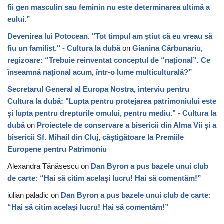
fii gen masculin sau feminin nu este determinarea ultimă a
eului.”
Devenirea lui Potocean. "Tot timpul am știut că eu vreau să
fiu un familist." - Cultura la dubă
on
Gianina Cărbunariu,
regizoare: “Trebuie reinventat conceptul de “național”. Ce
înseamnă național acum, într-o lume multiculturală?”
Secretarul General al Europa Nostra, interviu pentru
Cultura la dubă: "Lupta pentru protejarea patrimoniului este
și lupta pentru drepturile omului, pentru mediu." - Cultura la
dubă
on
Proiectele de conservare a bisericii din Alma Vii și a
bisericii Sf. Mihail din Cluj, câștigătoare la Premiile
Europene pentru Patrimoniu
Alexandra Tănăsescu
on
Dan Byron a pus bazele unui club
de carte: “Hai să citim același lucru! Hai să comentăm!”
iulian paladic
on
Dan Byron a pus bazele unui club de carte:
“Hai să citim același lucru! Hai să comentăm!”