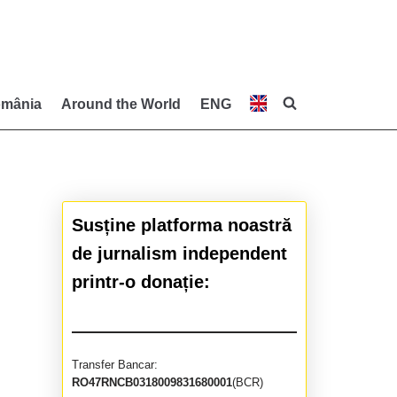
mânia
Around the World
ENG
Susține platforma noastră
de jurnalism independent
printr-o donație:
Transfer Bancar:
RO47RNCB0318009831680001
(BCR)