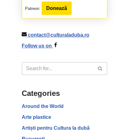
Donează
Patreon:
contact@culturaladuba.ro
Follow us on
Categories
Around the World
Arte plastice
Artiști pentru Cultura la dubă
București