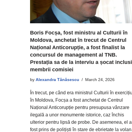
Boris Focșa, fost ministru al Culturii în
Moldova, anchetat în trecut de Centrul
Național Anticorupție, a fost finalist la
concursul de management al TNB.
Prestația sa de la interviu a șocat inclus
membrii comisiei
by
Alexandra Tănăsescu
March 24, 2026
În trecut, pe când era ministrul Culturii în exercițiu
în Moldova, Focșa a fost anchetat de Centrul
Național Anticorupție pentru presupusa vânzare
ilegală a unor monumente istorice, caz închis
ulterior pentru lipsă de probe. De asemenea, el a
fost prins de polițiști în stare de ebrietate la volan