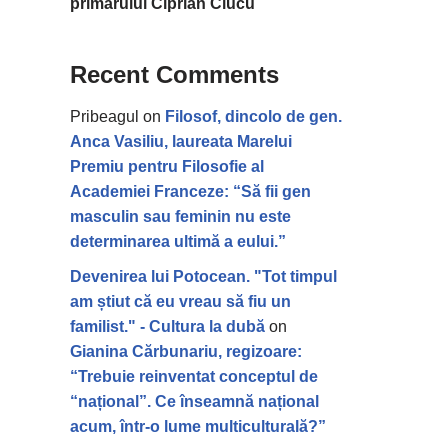
primarului Ciprian Ciucu
Recent Comments
Pribeagul
on
Filosof, dincolo de gen.
Anca Vasiliu, laureata Marelui
Premiu pentru Filosofie al
Academiei Franceze: “Să fii gen
masculin sau feminin nu este
determinarea ultimă a eului.”
Devenirea lui Potocean. "Tot timpul
am știut că eu vreau să fiu un
familist." - Cultura la dubă
on
Gianina Cărbunariu, regizoare:
“Trebuie reinventat conceptul de
“național”. Ce înseamnă național
acum, într-o lume multiculturală?”