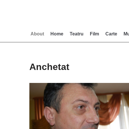
Skip
to
content
About
Home
Teatru
Film
Carte
Mu
Anchetat