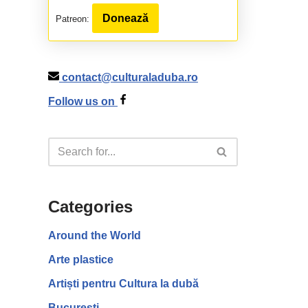
Donează
Patreon:
contact@culturaladuba.ro
Follow us on
Categories
Around the World
Arte plastice
Artiști pentru Cultura la dubă
București