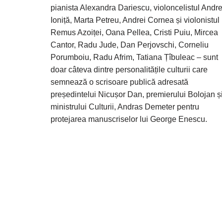
pianista Alexandra Dariescu, violoncelistul Andre
Ioniță, Marta Petreu, Andrei Cornea și violonistul
Remus Azoiței, Oana Pellea, Cristi Puiu, Mircea
Cantor, Radu Jude, Dan Perjovschi, Corneliu
Porumboiu, Radu Afrim, Tatiana Țîbuleac – sunt
doar câteva dintre personalitățile culturii care
semnează o scrisoare publică adresată
președintelui Nicușor Dan, premierului Bolojan ș
ministrului Culturii, Andras Demeter pentru
protejarea manuscriselor lui George Enescu.