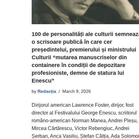
100 de personalități ale culturii semneaz
o scrisoare publică în care cer
președintelui, premierului și ministrului
Culturii “mutarea manuscriselor din
containere în condiții de depozitare
profesioniste, demne de statura lui
Enescu”
by
Redacția
March 9, 2026
Dirijorul american Lawrence Foster, dirijor, fost
director al Festivalului George Enescu, scriitorul
româno-american Norman Manea, Andrei Pleșu,
Mircea Cărtărescu, Victor Rebengiuc, Andrei
Șerban, Anca Vasiliu, Ștefan Câlția, Ada Solomo