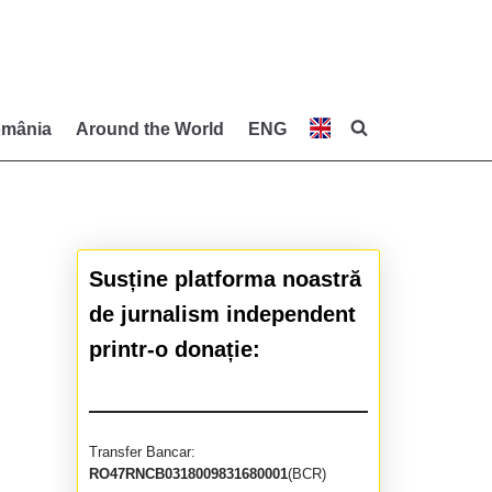
mânia
Around the World
ENG
Susține platforma noastră
de jurnalism independent
printr-o donație:
Transfer Bancar:
RO47RNCB0318009831680001
(BCR)