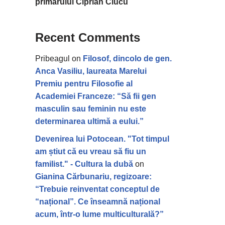
primarului Ciprian Ciucu
Recent Comments
Pribeagul
on
Filosof, dincolo de gen.
Anca Vasiliu, laureata Marelui
Premiu pentru Filosofie al
Academiei Franceze: “Să fii gen
masculin sau feminin nu este
determinarea ultimă a eului.”
Devenirea lui Potocean. "Tot timpul
am știut că eu vreau să fiu un
familist." - Cultura la dubă
on
Gianina Cărbunariu, regizoare:
“Trebuie reinventat conceptul de
“național”. Ce înseamnă național
acum, într-o lume multiculturală?”