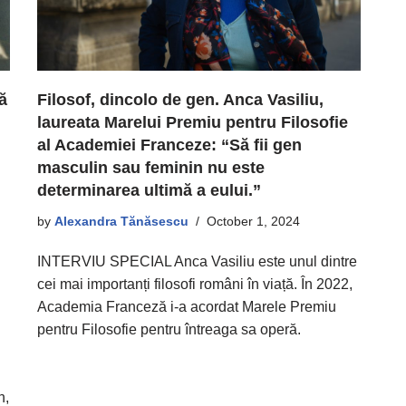
ă
Filosof, dincolo de gen. Anca Vasiliu,
laureata Marelui Premiu pentru Filosofie
al Academiei Franceze: “Să fii gen
masculin sau feminin nu este
determinarea ultimă a eului.”
by
Alexandra Tănăsescu
October 1, 2024
INTERVIU SPECIAL Anca Vasiliu este unul dintre
cei mai importanți filosofi români în viață. În 2022,
Academia Franceză i-a acordat Marele Premiu
pentru Filosofie pentru întreaga sa operă.
n,