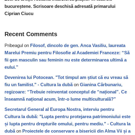
bucureștene. Scrisoare deschisă adresată primarului
Ciprian Ciucu
Recent Comments
Pribeagul
on
Filosof, dincolo de gen. Anca Vasiliu, laureata
Marelui Premiu pentru Filosofie al Academiei Franceze: “Să
fii gen masculin sau feminin nu este determinarea ultimă a
eului.”
Devenirea lui Potocean. "Tot timpul am știut că eu vreau să
fiu un familist." - Cultura la dubă
on
Gianina Cărbunariu,
regizoare: “Trebuie reinventat conceptul de “național”. Ce
înseamnă național acum, într-o lume multiculturală?”
Secretarul General al Europa Nostra, interviu pentru
Cultura la dubă: "Lupta pentru protejarea patrimoniului este
și lupta pentru drepturile omului, pentru mediu." - Cultura la
dubă
on
Proiectele de conservare a bisericii din Alma Vii și a