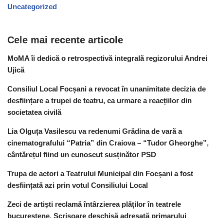
Uncategorized
Cele mai recente articole
MoMA îi dedică o retrospectivă integrală regizorului Andrei
Ujică
Consiliul Local Focșani a revocat în unanimitate decizia de
desființare a trupei de teatru, ca urmare a reacțiilor din
societatea civilă
Lia Olguța Vasilescu va redenumi Grădina de vară a
cinematografului “Patria” din Craiova – “Tudor Gheorghe”,
cântărețul fiind un cunoscut susținător PSD
Trupa de actori a Teatrului Municipal din Focșani a fost
desființată azi prin votul Consiliului Local
Zeci de artiști reclamă întârzierea plăților în teatrele
bucureștene. Scrisoare deschisă adresată primarului