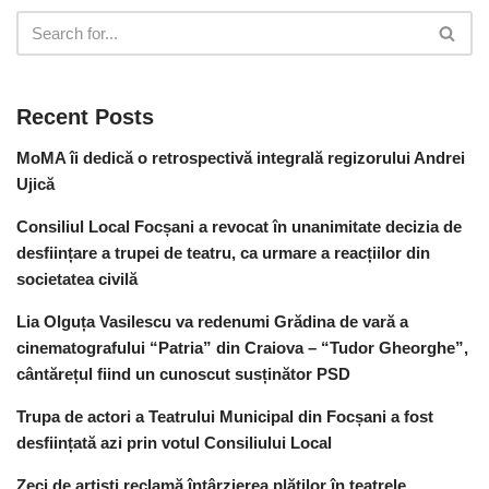
Recent Posts
MoMA îi dedică o retrospectivă integrală regizorului Andrei
Ujică
Consiliul Local Focșani a revocat în unanimitate decizia de
desființare a trupei de teatru, ca urmare a reacțiilor din
societatea civilă
Lia Olguța Vasilescu va redenumi Grădina de vară a
cinematografului “Patria” din Craiova – “Tudor Gheorghe”,
cântărețul fiind un cunoscut susținător PSD
Trupa de actori a Teatrului Municipal din Focșani a fost
desființată azi prin votul Consiliului Local
Zeci de artiști reclamă întârzierea plăților în teatrele