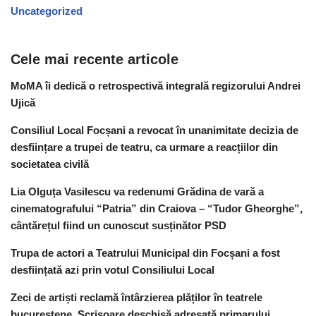
Uncategorized
Cele mai recente articole
MoMA îi dedică o retrospectivă integrală regizorului Andrei
Ujică
Consiliul Local Focșani a revocat în unanimitate decizia de
desființare a trupei de teatru, ca urmare a reacțiilor din
societatea civilă
Lia Olguța Vasilescu va redenumi Grădina de vară a
cinematografului “Patria” din Craiova – “Tudor Gheorghe”,
cântărețul fiind un cunoscut susținător PSD
Trupa de actori a Teatrului Municipal din Focșani a fost
desființată azi prin votul Consiliului Local
Zeci de artiști reclamă întârzierea plăților în teatrele
bucureștene. Scrisoare deschisă adresată primarului