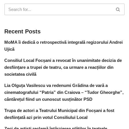
Recent Posts
MoMA îi dedică o retrospectivă integrală regizorului Andrei
Ujică
Consiliul Local Focșani a revocat în unanimitate decizia de
desființare a trupei de teatru, ca urmare a reacțiilor din
societatea civilă
Lia Olguța Vasilescu va redenumi Grădina de vară a
cinematografului “Patria” din Craiova – “Tudor Gheorghe”,
cântărețul fiind un cunoscut susținător PSD
Trupa de actori a Teatrului Municipal din Focșani a fost
desființată azi prin votul Consiliului Local
Zeci de artiști reclamă întârzierea plăților în teatrele