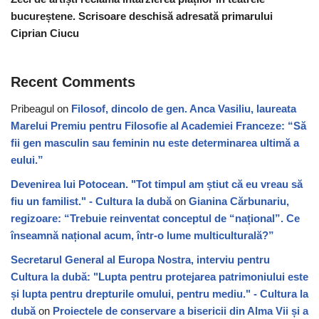
bucureștene. Scrisoare deschisă adresată primarului
Ciprian Ciucu
Recent Comments
Pribeagul
on
Filosof, dincolo de gen. Anca Vasiliu, laureata
Marelui Premiu pentru Filosofie al Academiei Franceze: “Să
fii gen masculin sau feminin nu este determinarea ultimă a
eului.”
Devenirea lui Potocean. "Tot timpul am știut că eu vreau să
fiu un familist." - Cultura la dubă
on
Gianina Cărbunariu,
regizoare: “Trebuie reinventat conceptul de “național”. Ce
înseamnă național acum, într-o lume multiculturală?”
Secretarul General al Europa Nostra, interviu pentru
Cultura la dubă: "Lupta pentru protejarea patrimoniului este
și lupta pentru drepturile omului, pentru mediu." - Cultura la
dubă
on
Proiectele de conservare a bisericii din Alma Vii și a