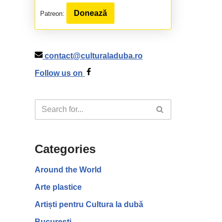
Donează
Patreon:
contact@culturaladuba.ro
Follow us on
Categories
Around the World
Arte plastice
Artiști pentru Cultura la dubă
București