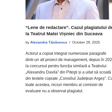
“Lene de redactare”. Cazul plagiatului d
la Teatrul Matei Vișniec din Suceava
by
Alexandra Tănăsescu
October 28, 2025
Actorul a copiat integral numeroase paragrafe
dintr-un alt proiect de management, depus în 20
la concursul pentru funcția similară a Teatrului
„Alexandru Davila” din Piteşti și a uitat să scoată
din textele copiate „Consiliul Județean Argeș”. C
toate acestea, niciun membru al comisiei de
evaluare nu a observat plagiatul.