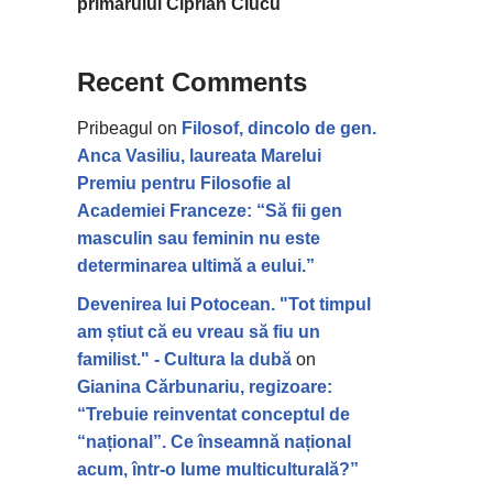
primarului Ciprian Ciucu
Recent Comments
Pribeagul
on
Filosof, dincolo de gen.
Anca Vasiliu, laureata Marelui
Premiu pentru Filosofie al
Academiei Franceze: “Să fii gen
masculin sau feminin nu este
determinarea ultimă a eului.”
Devenirea lui Potocean. "Tot timpul
am știut că eu vreau să fiu un
familist." - Cultura la dubă
on
Gianina Cărbunariu, regizoare:
“Trebuie reinventat conceptul de
“național”. Ce înseamnă național
acum, într-o lume multiculturală?”