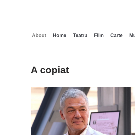
Skip
to
content
About
Home
Teatru
Film
Carte
Mu
A copiat