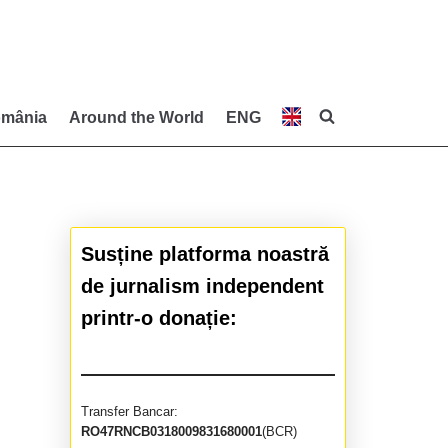
mânia
Around the World
ENG
Susține platforma noastră
de jurnalism independent
printr-o donație:
Transfer Bancar:
RO47RNCB0318009831680001
(BCR)